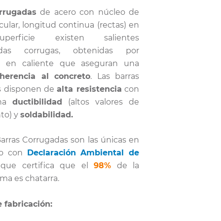
rrugadas
de acero con núcleo de
cular, longitud continua (rectas) en
perficie existen salientes
das corrugas, obtenidas por
n en caliente que aseguran una
erencia al concreto
. Las barras
s disponen de
alta resistencia
con
ena
ductibilidad
(altos valores de
to) y
soldabilidad.
arras Corrugadas son las únicas en
do con
Declaración Ambiental de
ue certifica que el
98%
de la
ima es chatarra.
 fabricación: