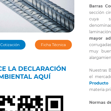
Barras Co
sección cir
cuya su
denomina
laminació
mayor adh
r Cotización
Ficha Técnica
corrugada
muy bu
alargamien
E LA DECLARACIÓN
Nuestras B
MBIENTAL AQUÍ
el merca
Producto
q
materia pr
Normas de