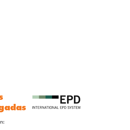
s
gadas​
n: