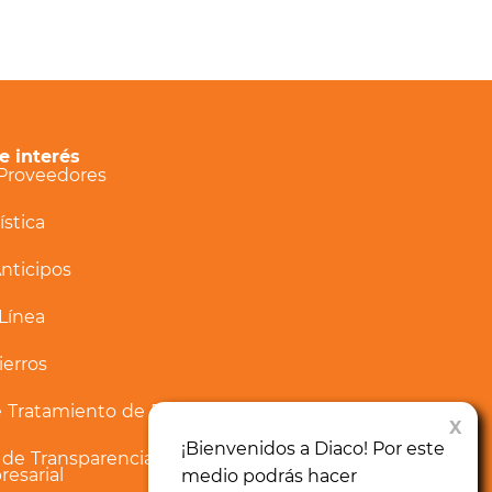
e interés
 Proveedores
ística
nticipos
Línea
ierros
de Tratamiento de Datos
de Transparencia y
resarial