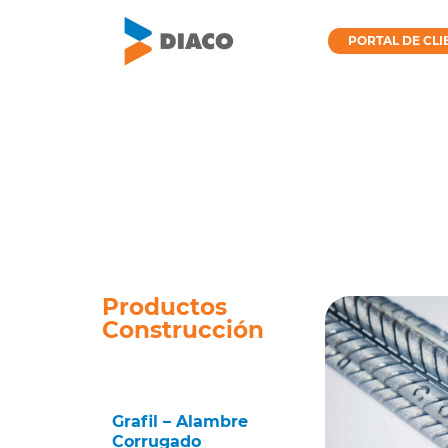
Ir
al
PORTAL DE CLI
contenido
Productos
Construcción
Barras corrugadas
Grafil – Alambre
Corrugado